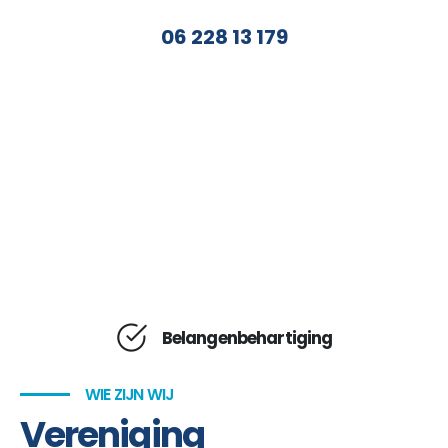
06 228 13 179
STUUR EEN EMAIL:
info@ondernemendsgravenzande.nl
Belangenbehartiging
WIE ZIJN WIJ
Vereniging