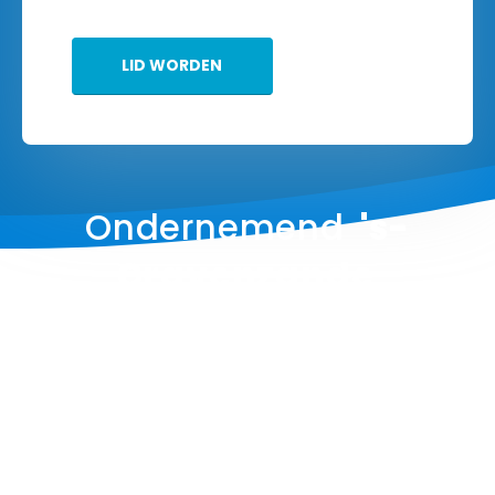
LID WORDEN
Ondernemend
's-
Gravenzande
MEER INFORMATIE?:
VOG is bestemd voor alle aan ‘s-
Gravenzande verbonden ondernemers, niet-
middenstander zijnde.