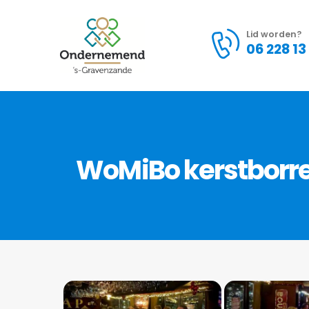
Lid worden?
06 228 13
WoMiBo kerstborre