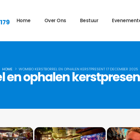
Home
Over Ons
Bestuur
Evenement
 179
HOME
WOMIBO KERSTBORREL EN OPHALEN KERSTPRESENT 17 DECEMBER 2025
l en ophalen kerstpresen