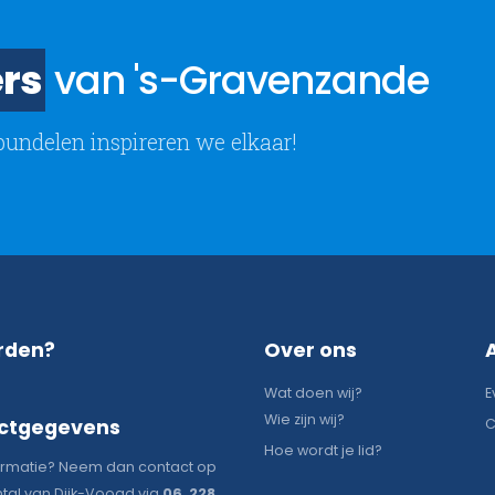
rs
van 's-Gravenzande
bundelen inspireren we elkaar!
rden?
Over ons
Wat doen wij?
E
Wie zijn wij?
ctgegevens
C
Hoe wordt je lid?
ormatie? Neem dan contact op
tal van Dijk-Voogd via
06 228