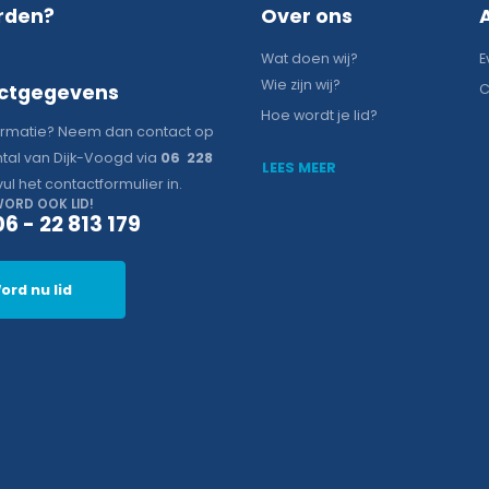
rden?
Over ons
Wat doen wij?
E
Wie zijn wij?
ctgegevens
C
Hoe wordt je lid?
ormatie? Neem dan contact op
tal van Dijk-Voogd via
06 228
LEES MEER
vul het contactformulier in.
ORD OOK LID!
06 - 22 813 179
ord nu lid