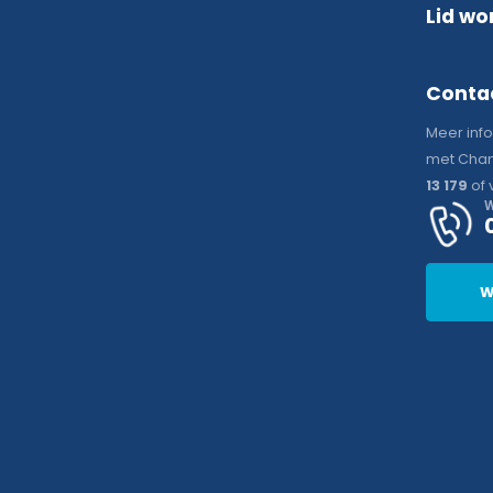
Lid wo
Conta
Meer inf
met Chan
13 179
of 
W
W