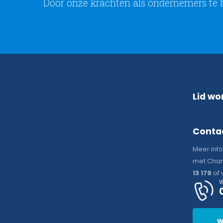
Door onze krachten als ondernemers te 
Lid wo
Conta
Meer inf
met Chan
13 179
of 
W
W