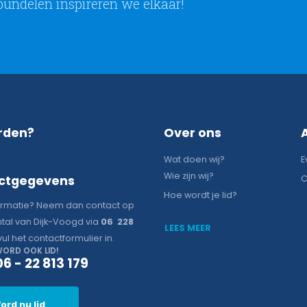
bundelen inspireren we elkaar!
rden?
Over ons
Wat doen wij?
E
Wie zijn wij?
ctgegevens
C
Hoe wordt je lid?
ormatie? Neem dan contact op
tal van Dijk-Voogd via
06 228
LEES MEER
vul het contactformulier in.
ORD OOK LID!
06 - 22 813 179
ord nu lid