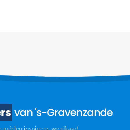
rs
van 's-Gravenzande
bundelen inspireren we elkaar!