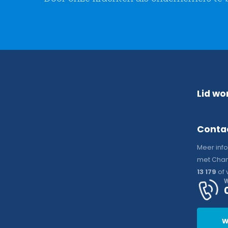
Lid wo
Conta
Meer inf
met Chan
13 179
of 
W
W