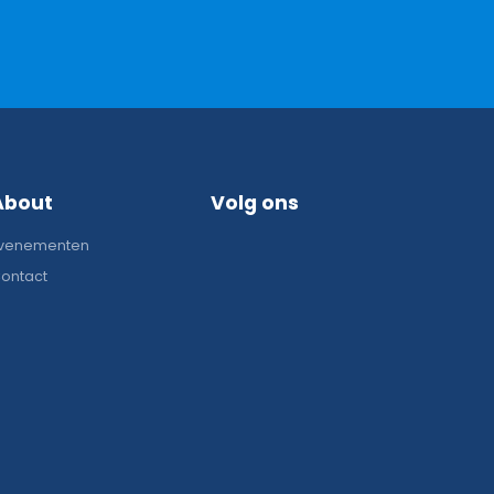
About
Volg ons
venementen
ontact