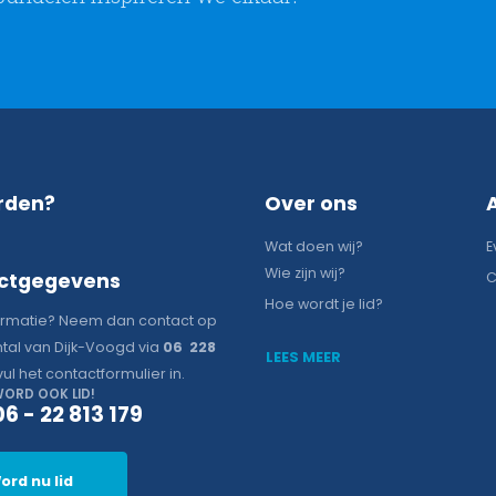
rden?
Over ons
Wat doen wij?
E
Wie zijn wij?
ctgegevens
C
Hoe wordt je lid?
ormatie? Neem dan contact op
tal van Dijk-Voogd via
06 228
LEES MEER
vul het contactformulier in.
ORD OOK LID!
06 - 22 813 179
ord nu lid