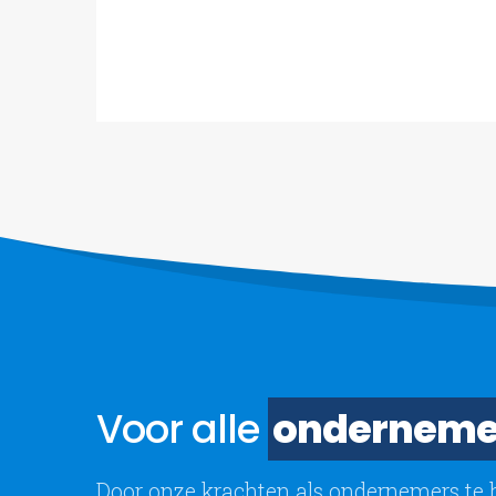
Voor alle
onderneme
Door onze krachten als ondernemers te 