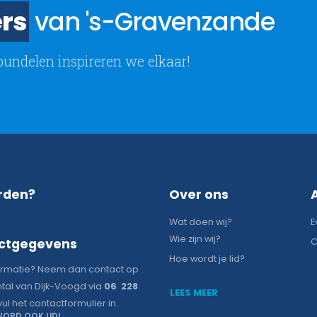
rs
van 's-Gravenzande
bundelen inspireren we elkaar!
rden?
Over ons
Wat doen wij?
E
Wie zijn wij?
ctgegevens
C
Hoe wordt je lid?
ormatie? Neem dan contact op
tal van Dijk-Voogd via
06 228
LEES MEER
vul het contactformulier in.
ORD OOK LID!