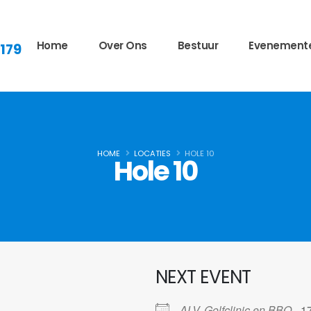
Home
Over Ons
Bestuur
Evenement
 179
HOME
LOCATIES
HOLE 10
Hole 10
NEXT EVENT
ALV, Golfclinic en BBQ
- 1