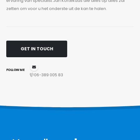
ervaring van specialist Jan Kortekaas die alles op alles zal
zetten om voor u het onderste uit de kan te halen.
GET IN TOUCH
FOLLOW ME
06-389 005 83