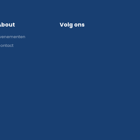
About
Volg ons
venementen
ontact