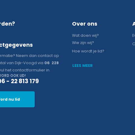
rden?
Over ons
Wat doen wij?
E
Wie zijn wij?
ctgegevens
C
Hoe wordt je lid?
ormatie? Neem dan contact op
tal van Dijk-Voogd via
06 228
LEES MEER
vul het contactformulier in.
ORD OOK LID!
06 - 22 813 179
ord nu lid