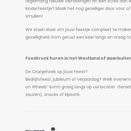
regelmatig nieuwe verrassingen en een scala aan l
kinderfeestje? Maak het nog gezelliger door voor o
smullen!
We staan klaar om jouw feestje compleet te maken
gezelligheid. Kom gerust een keer langs en vraag n
Foodtruck huren in het Westland of daarbuite
De Oranjehoek op jouw Feest?
Bedrijfsfeest, jubileum of verjaardag? Welk evenem
on Wheels” komt graag langs op uw locatie! Geniet v
sauzen), snacks of kipsaté.