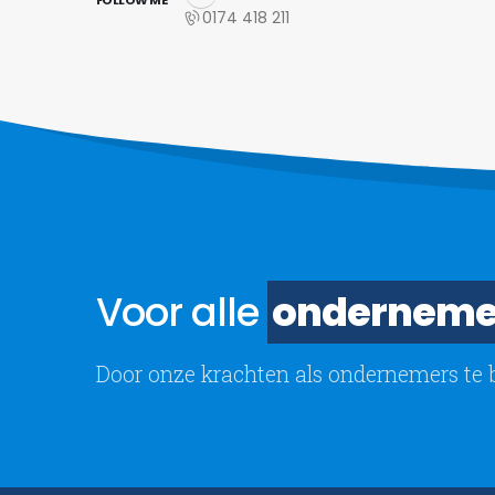
FOLLOW ME
0174 418 211
Voor alle
onderneme
Door onze krachten als ondernemers te 