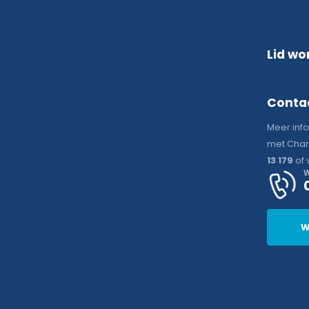
Lid wo
Conta
Meer inf
met Chan
13 179
of 
W
W