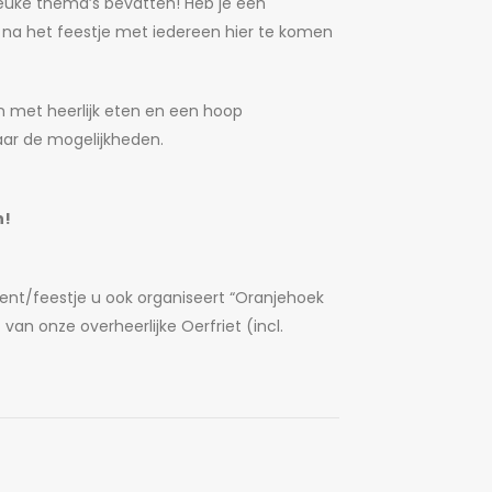
euke thema’s bevatten! Heb je een
f na het feestje met iedereen hier te komen
 met heerlijk eten en een hoop
aar de mogelijkheden.
n!
ent/feestje u ook organiseert “Oranjehoek
an onze overheerlijke Oerfriet (incl.