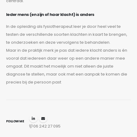
centraal.
Ieder mens (en zijn of haar klacht) is anders
In de opleiding als fysiotherapeut leer je door heel veel te
testen de verschillende soorten klachten in kaart te brengen,
te onderzoeken en deze vervolgens te behandelen.
Maar in de praktijk merk je pas dat iedere klacht anders is én
vooral dat iedereen daar weer op een andere manier mee
omgaat. Dit maakt het moeilijk om niet alleen de juiste
diagnose te stellen, maar ook met een aanpak te komen die
precies bij de persoon past
FOLLOW ME
06 242 27 095