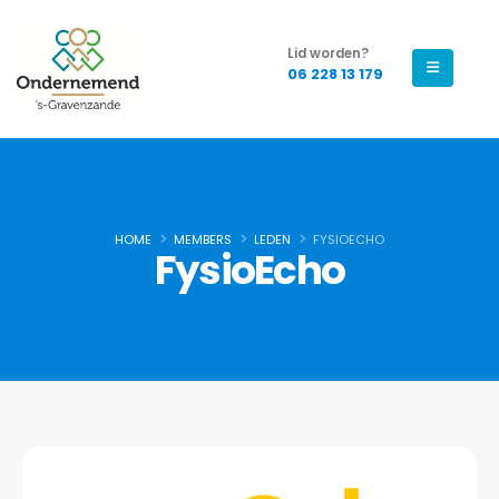
Lid worden?
06 228 13 179
HOME
MEMBERS
LEDEN
FYSIOECHO
FysioEcho