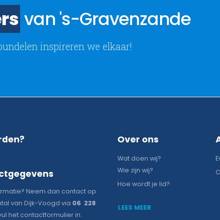
rs
van 's-Gravenzande
bundelen inspireren we elkaar!
rden?
Over ons
Wat doen wij?
E
Wie zijn wij?
ctgegevens
C
Hoe wordt je lid?
ormatie? Neem dan contact op
tal van Dijk-Voogd via
06 228
LEES MEER
vul het contactformulier in.