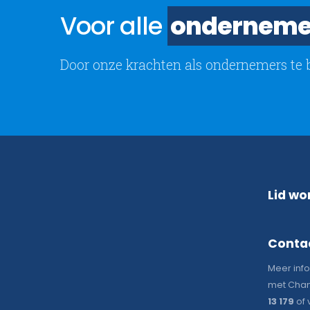
Voor alle
onderneme
Door onze krachten als ondernemers te 
Lid wo
Conta
Meer inf
met Chan
13 179
of 