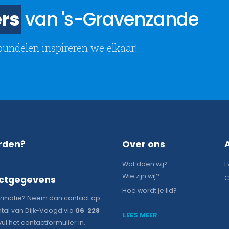
rs
van 's-Gravenzande
bundelen inspireren we elkaar!
rden?
Over ons
Wat doen wij?
E
Wie zijn wij?
ctgegevens
C
Hoe wordt je lid?
ormatie? Neem dan contact op
tal van Dijk-Voogd via
06 228
LEES MEER
vul het contactformulier in.