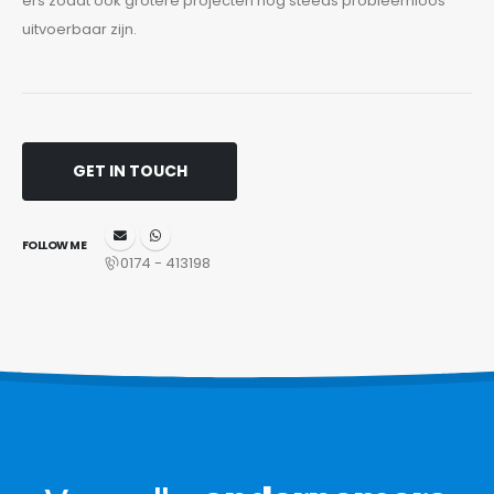
ers zodat ook grotere projecten nog steeds probleemloos
uitvoerbaar zijn.
GET IN TOUCH
FOLLOW ME
0174 - 413198