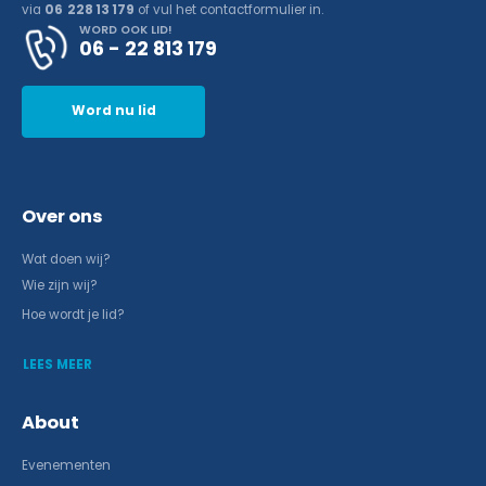
via
06 228 13 179
of vul het contactformulier in.
WORD OOK LID!
06 - 22 813 179
Word nu lid
Over ons
Wat doen wij?
Wie zijn wij?
Hoe wordt je lid?
LEES MEER
About
Evenementen