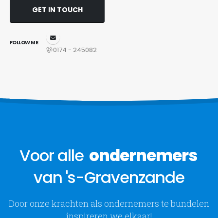
GET IN TOUCH
FOLLOW ME
0174 - 245082
Voor alle
ondernemers
van 's-Gravenzande
Door onze krachten als ondernemers te bundelen
inspireren we elkaar!