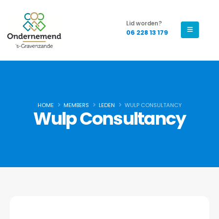
Lid worden?
06 228 13 179
HOME
MEMBERS
LEDEN
WULP CONSULTANCY
Wulp Consultancy