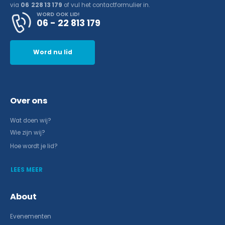
via
06 228 13 179
of vul het contactformulier in.
WORD OOK LID!
06 - 22 813 179
Word nu lid
Over ons
Wat doen wij?
Wie zijn wij?
Hoe wordt je lid?
LEES MEER
About
Evenementen