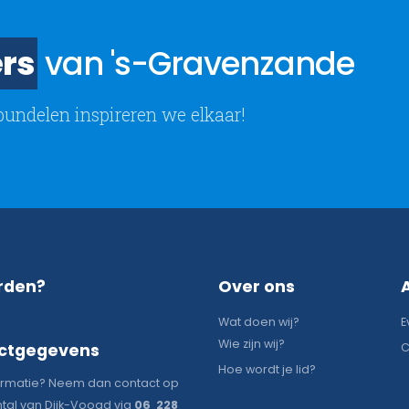
rs
van 's-Gravenzande
bundelen inspireren we elkaar!
rden?
Over ons
Wat doen wij?
E
Wie zijn wij?
ctgegevens
C
Hoe wordt je lid?
ormatie? Neem dan contact op
tal van Dijk-Voogd via
06 228