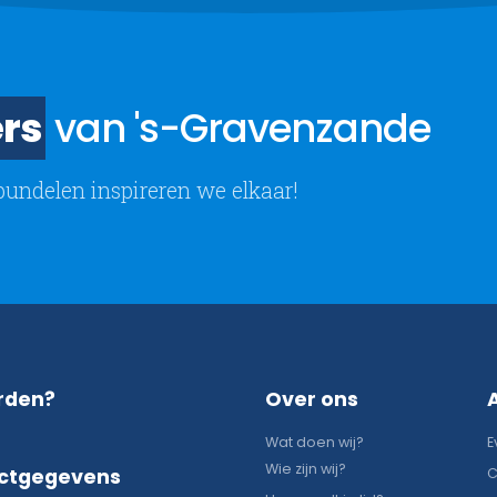
rs
van 's-Gravenzande
bundelen inspireren we elkaar!
rden?
Over ons
Wat doen wij?
E
Wie zijn wij?
ctgegevens
C